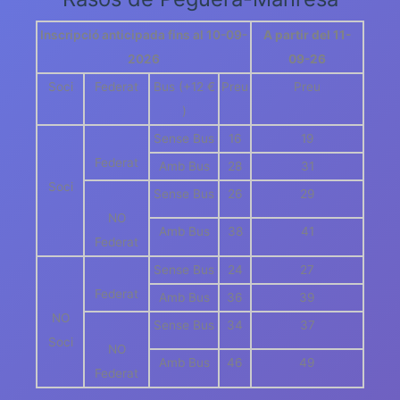
Inscripció anticipada fins al 10-09-
A partir del 11-
2026
09-26
Soci
Federat
Bus (+12 €
Preu
Preu
)
Sense Bus
16
19
Federat
Amb Bus
28
31
Soci
Sense Bus
26
29
NO
Amb Bus
38
41
Federat
Sense Bus
24
27
Federat
Amb Bus
36
39
NO
Sense Bus
34
37
Soci
NO
Amb Bus
46
49
Federat