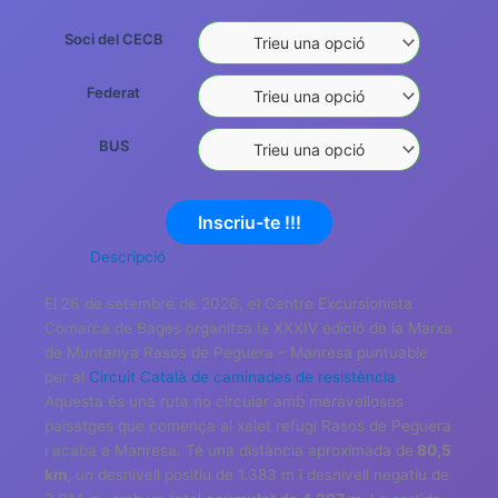
Soci del CECB
Federat
BUS
Inscriu-te !!!
Descripció
El 26 de setembre de 2026, el Centre Excursionista
Comarca de Bages organitza la XXXIV edició de la Marxa
de Muntanya Rasos de Peguera – Manresa puntuable
per al
Circuit Català de caminades de resistència
.
Aquesta és una ruta no circular amb meravellosos
paisatges que comença al xalet refugi Rasos de Peguera
i acaba a Manresa. Té una distància aproximada de
80,5
km
, un desnivell positiu de 1.383 m i desnivell negatiu de