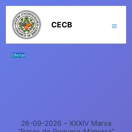
Vés
quantitat
al
de
contingut
26-
CECB
09-
2026
-
XXXIV
Marxa
Oferta!
"Rasos
de
Peguera-
Manresa"
26-09-2026 – XXXIV Marxa
“Rasos de Peguera-Manresa”