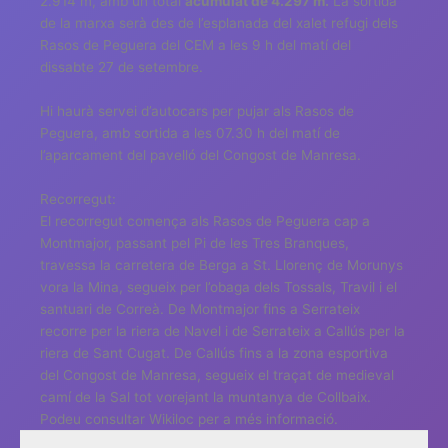
2.914 m, amb un total
acumulat de 4.297 m.
La sortida
de la marxa serà des de l’esplanada del xalet refugi dels
Rasos de Peguera del CEM a les 9 h del matí del
dissabte 27 de setembre.
Hi haurà servei d’autocars per pujar als Rasos de
Peguera, amb sortida a les 07.30 h del matí de
l’aparcament del pavelló del Congost de Manresa.
Recorregut:
El recorregut comença als Rasos de Peguera cap a
Montmajor, passant pel Pi de les Tres Branques,
travessa la carretera de Berga a St. Llorenç de Morunys
vora la Mina, segueix per l’obaga dels Tossals, Travil i el
santuari de Correà. De Montmajor fins a Serrateix
recorre per la riera de Navel i de Serrateix a Callús per la
riera de Sant Cugat. De Callús fins a la zona esportiva
del Congost de Manresa, segueix el traçat de medieval
camí de la Sal tot vorejant la muntanya de Collbaix.
Podeu consultar Wikiloc per a més informació.