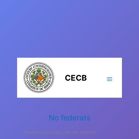
Vés
al
contingut
CECB
No federats
Productes esclusius per NO federats