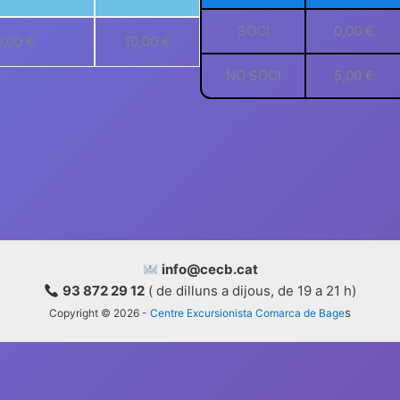
SOCI
0,00 €
6,00 €
10,00 €
NO SOCI
5,00 €
info@cecb.cat
93 872 29 12
( de dilluns a dijous, de 19 a 21 h)
s
Copyright © 2026 -
Centre Excursionista Comarca de Bage