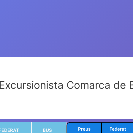
Vés
al
contingut
 Excursionista Comarca de 
Preus
Federat
FEDERAT
BUS