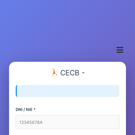
Vés
al
contingut
CECB -
DNI / NIE *